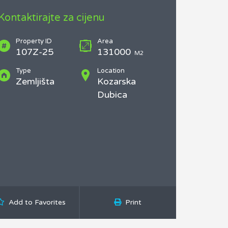
Kontaktirajte za cijenu
Property ID
Area
107Z-25
131000
M2
Type
Location
Zemljišta
Kozarska
Dubica
Add to Favorites
Print