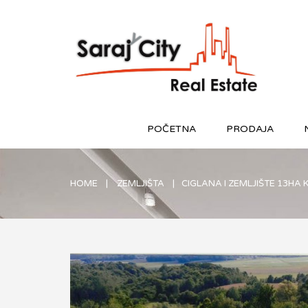
POČETNA
PRODAJA
HOME
ZEMLJIŠTA
CIGLANA I ZEMLJIŠTE 13HA 