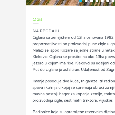
Opis
NA PRODAJU
Ciglana sa zemljištem od 13ha osnovana 1983. O
prepoznatljivosti po proizvodnji pune cigle u g
Nalazi se ispod Kozare sa jedne strane u netakn
Klekovci. Ciglana se prostire na oko 13ha povrsi
jezero u kojem ima ribe. Klekovci su udaljeni
Put do ciglane je asfaltiran. Udaljenost od Z
Imanje poseduje dve kuće, tri garaze, tri radi
spava i kuhinja u kojoj se spremaju obroci za njih
masina postoji: bager za kopanje zemlje, trakt
proizvodnju cigle, sest malih traktora, viljuškar.
Radionice koje su opremljene rezervnim dijelovim