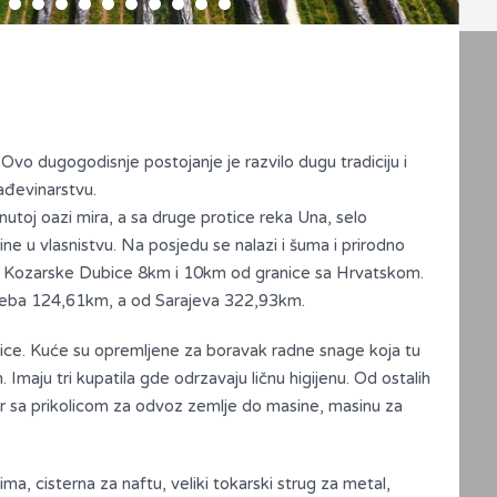
vo dugogodisnje postojanje je razvilo dugu tradiciju i
rađevinarstvu.
utoj oazi mira, a sa druge protice reka Una, selo
ne u vlasnistvu. Na posjedu se nalazi i šuma i prirodno
 od Kozarske Dubice 8km i 10km od granice sa Hrvatskom.
agreba 124,61km, a od Sarajeva 322,93km.
onice. Kuće su opremljene za boravak radne snage koja tu
. Imaju tri kupatila gde odrzavaju ličnu higijenu. Od ostalih
or sa prikolicom za odvoz zemlje do masine, masinu za
a, cisterna za naftu, veliki tokarski strug za metal,