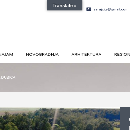
Translate »
sarajcity@gmail.com
NAJAM
NOVOGRADNJA
ARHITEKTURA
REGIO
K.DUBICA