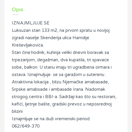
Opis
IZNAJMLJUJE SE
Luksuzan stan 133 m2, na prvom spratu u novijoj
zgradi naselje Skenderija ulica Hamdije
Kreševljakovića.
Stan čine:hodnik, kuhinja veliki dnevni boravak sa
trpezarijom, degažman, dva kupatila, tri spavaće
sobe, balkon. U stanu imaju tri ugradbena ormara i
ostava. Iznajmuljuje se sa garažom u suterenu .
Atraktivna lokacija , blizu Njemačke amabasade,
Srpske amabsade i ambasade Irana. Nadomak
strogog centra i BBI-a. Sadržaji kao što su restorani,
kafići, ljetnje bašte, gradski prevoz u neposrednoj
blizini
Iznajmljuje se na duži vremenski period.
062/649-370