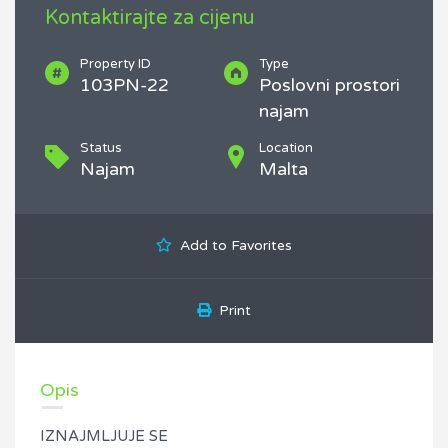
Kontaktirajte za cijenu
Property ID
Type
103PN-22
Poslovni prostori
najam
Status
Location
Najam
Malta
Add to Favorites
Print
Opis
IZNAJMLJUJE SE