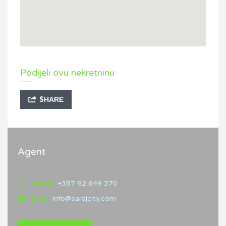
Podijeli ovu nekretninu
SHARE
Agent
Mobile:
+387 62 649 370
Email:
info@sarajcity.com