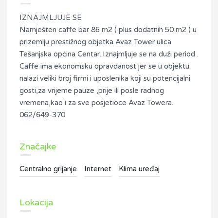
IZNAJMLJUJE SE
Namješten caffe bar 86 m2 ( plus dodatnih 50 m2 ) u
prizemlju prestižnog objetka Avaz Tower ulica
Tešanjska općina Centar..Iznajmljuje se na duži period .
Caffe ima ekonomsku opravdanost jer se u objektu
nalazi veliki broj firmi i uposlenika koji su potencijalni
gosti,za vrijeme pauze ,prije ili posle radnog
vremena,kao i za sve posjetioce Avaz Towera.
062/649-370
Značajke
Centralno grijanje
Internet
Klima uređaj
Lokacija