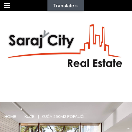
Translate »
HOME
KUĆE
KUĆA 250M2 POFALIČI