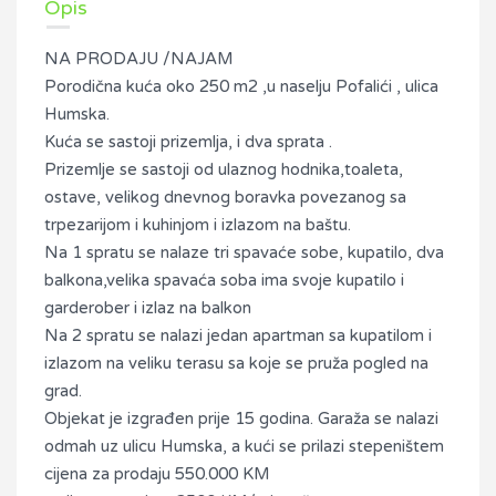
Opis
NA PRODAJU /NAJAM
Porodična kuća oko 250 m2 ,u naselju Pofalići , ulica
Humska.
Kuća se sastoji prizemlja, i dva sprata .
Prizemlje se sastoji od ulaznog hodnika,toaleta,
ostave, velikog dnevnog boravka povezanog sa
trpezarijom i kuhinjom i izlazom na baštu.
Na 1 spratu se nalaze tri spavaće sobe, kupatilo, dva
balkona,velika spavaća soba ima svoje kupatilo i
garderober i izlaz na balkon
Na 2 spratu se nalazi jedan apartman sa kupatilom i
izlazom na veliku terasu sa koje se pruža pogled na
grad.
Objekat je izgrađen prije 15 godina. Garaža se nalazi
odmah uz ulicu Humska, a kući se prilazi stepeništem
cijena za prodaju 550.000 KM