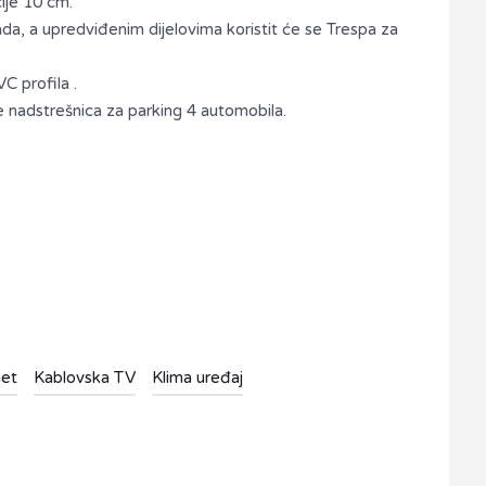
ije 10 cm.
da, a upredviđenim dijelovima koristit će se Trespa za
VC profila .
e nadstrešnica za parking 4 automobila.
net
Kablovska TV
Klima uređaj