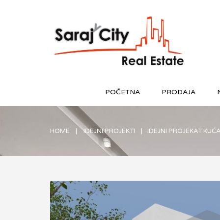
POČETNA
PRODAJA
HOME
IDEJNI PROJEKTI
IDEJNI PROJEKAT KUĆA