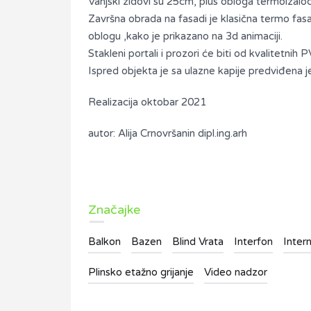
Vanjski zidovi su 25cm, plus obloga termoizaloc
Završna obrada na fasadi je klasična termo fasa
oblogu ,kako je prikazano na 3d animaciji.
Stakleni portali i prozori će biti od kvalitetnih P
Ispred objekta je sa ulazne kapije predviđena j
Realizacija oktobar 2021
autor: Alija Crnovršanin dipl.ing.arh
Značajke
Balkon
Bazen
Blind Vrata
Interfon
Inter
Plinsko etažno grijanje
Video nadzor