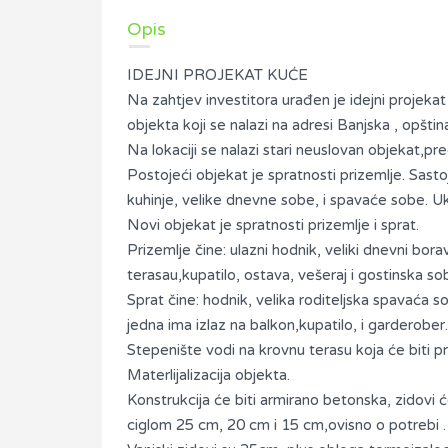
Opis
IDEJNI PROJEKAT KUĆE
Na zahtjev investitora urađen je idejni projek
objekta koji se nalazi na adresi Banjska , opštin
Na lokaciji se nalazi stari neuslovan objekat,pre
Postojeći objekat je spratnosti prizemlje. Sasto
kuhinje, velike dnevne sobe, i spavaće sobe. U
Novi objekat je spratnosti prizemlje i sprat.
Prizemlje čine: ulazni hodnik, veliki dnevni bora
terasau,kupatilo, ostava, vešeraj i gostinska so
Sprat čine: hodnik, velika roditeljska spavaća
jedna ima izlaz na balkon,kupatilo, i garderober.
Stepenište vodi na krovnu terasu koja će biti p
Materlijalizacija objekta.
Konstrukcija će biti armirano betonska, zidovi će
ciglom 25 cm, 20 cm i 15 cm,ovisno o potrebi .