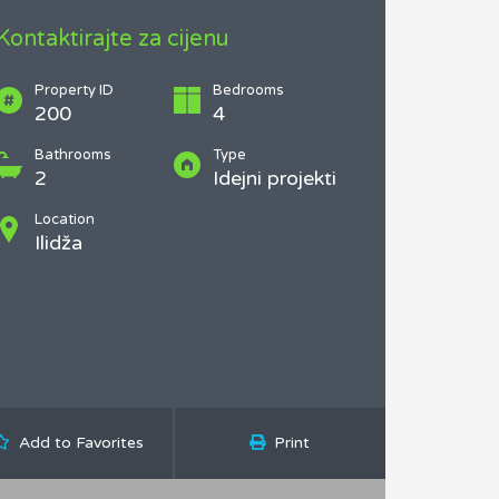
Kontaktirajte za cijenu
Property ID
Bedrooms
200
4
Bathrooms
Type
2
Idejni projekti
Location
Ilidža
Add to Favorites
Print