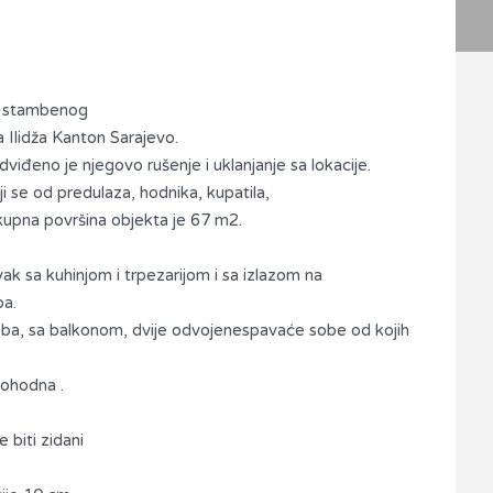
at stambenog
a Ilidža Kanton Sarajevo.
dviđeno je njegovo rušenje i uklanjanje sa lokacije.
ji se od predulaza, hodnika, kupatila,
kupna površina objekta je 67 m2.
vak sa kuhinjom i trpezarijom i sa izlazom na
ba.
 soba, sa balkonom, dvije odvojenespavaće sobe od kojih
rohodna .
 biti zidani