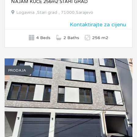
NAJAM KUĆE 256m2 STARI GRAD
Logavina ,Stari grad , 71000,Sarajevo
Kontaktirajte za cijenu
4 Beds
2 Baths
256 m2
PRODAJA